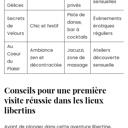
sensuelles
Délices
privés
Piste de
Secrets
Événements
danse,
de
Chic et festif
érotiques
bar à
Velours
réguliers
cocktails
Au
Ambiance
Jacuzzi,
Ateliers
Coeur
zen et
zone de
découverte
du
décontractée
massage
sensuelle
Plaisir
Conseils pour une première
visite réussie dans les lieux
libertins
Avant de plonger dans cette aventure libertine,