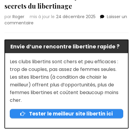
secrets du libertinage
par
Roger
mis à jour le
24 décembre 2025
Laisser un
sur
commentaire
Lieux
libertins
à
Envie d’une rencontre libertine rapide ?
Neuilly-
sur-
Seine
Les clubs libertins sont chers et peu efficaces :
:
trop de couples, pas assez de femmes seules.
Les
Les sites libertins (à condition de choisir le
secrets
meilleur) offrent plus d’opportunités, plus de
du
libertinage
femmes libertines et coûtent beaucoup moins
cher.
Tester le meilleur site libertin ici