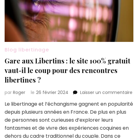
Blog libertinage
Gare aux Libertins : le site 100% gratuit
vaut-il le coup pour des rencontres
libertines ?
su
par
Roger
le
26 février 2024
Laisser un commentaire
Ga
Le libertinage et l’échangisme gagnent en popularité
au
depuis plusieurs années en France. De plus en plus
Lib
:
de personnes sont curieuses d’explorer leurs
le
fantasmes et de vivre des expériences coquines en
sit
dehors du cadre traditionnel du couple. Dans ce
10