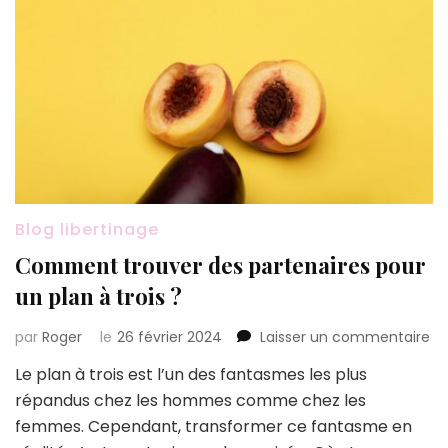
Blog libertinage
Comment trouver des partenaires pour
un plan à trois ?
su
par
Roger
le
26 février 2024
Laisser un commentaire
C
Le plan à trois est l’un des fantasmes les plus
tr
répandus chez les hommes comme chez les
de
pa
femmes. Cependant, transformer ce fantasme en
po