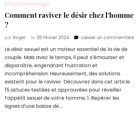
Blog libertinage
Comment raviver le désir chez l’homme
?
su
par
Roger
le
26 février 2024
Laisser un commentaire
C
Le désir sexuel est un moteur essentiel de la vie de
ra
couple. Mais avec le temps, il peut s’émousser et
le
dé
disparaître, engendrant frustration et
ch
incompréhension. Heureusement, des solutions
l’
existent pour le raviver. Découvrez dans cet article
?
15 astuces testées et approuvées pour réveiller
l’appétit sexuel de votre homme. 1. Repérer les
signes d’une baisse de …