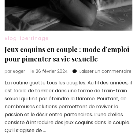
Blog libertinage
Jeux coquins en couple : mode d’emploi
pour pimenter sa vie sexuelle
su
par
Roger
le
26 février 2024
Laisser un commentaire
Je
La routine guette tous les couples. Au fil des années, il
co
est facile de tomber dans une forme de train-train
en
co
sexuel qui finit par éteindre la flamme. Pourtant, de
:
nombreuses solutions permettent de raviver la
m
passion et le désir entre partenaires. L’une d’elles
d’
consiste à introduire des jeux coquins dans le couple.
po
pi
Qu’il s’agisse de …
sa