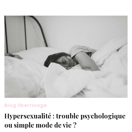
vi
se
Blog libertinage
Hypersexualité : trouble psychologique
ou simple mode de vie ?