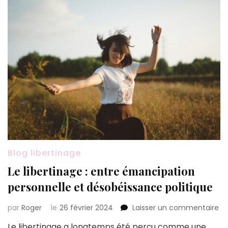
Blog libertinage
Le libertinage : entre émancipation
personnelle et désobéissance politique
su
par
Roger
le
26 février 2024
Laisser un commentaire
Le
Le libertinage a longtemps été perçu comme une