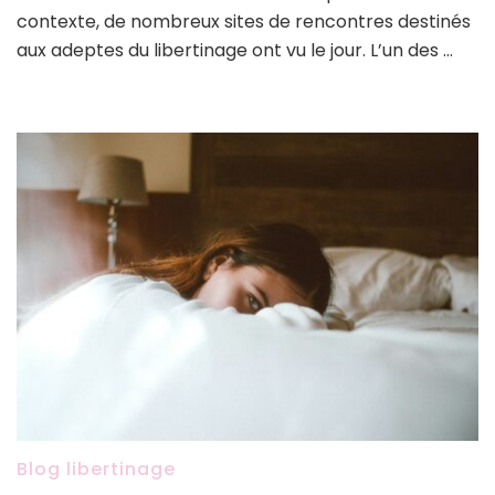
contexte, de nombreux sites de rencontres destinés
gr
va
aux adeptes du libertinage ont vu le jour. L’un des …
il
le
co
po
de
re
lib
?
Blog libertinage