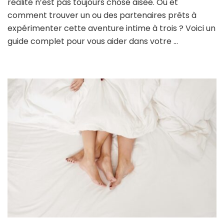
réalité n’est pas toujours chose aisée. Où et
un
comment trouver un ou des partenaires prêts à
pl
expérimenter cette aventure intime à trois ? Voici un
à
tro
guide complet pour vous aider dans votre …
?