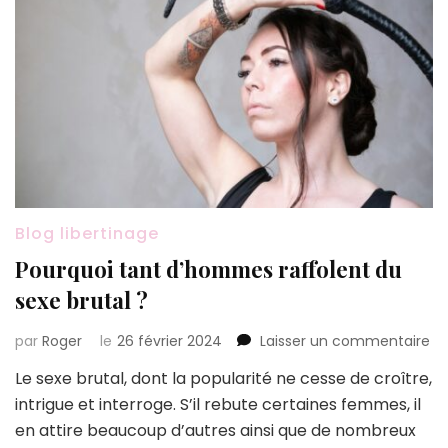
Blog libertinage
Pourquoi tant d’hommes raffolent du
sexe brutal ?
su
par
Roger
le
26 février 2024
Laisser un commentaire
Po
Le sexe brutal, dont la popularité ne cesse de croître,
ta
intrigue et interroge. S’il rebute certaines femmes, il
d’
ra
en attire beaucoup d’autres ainsi que de nombreux
du