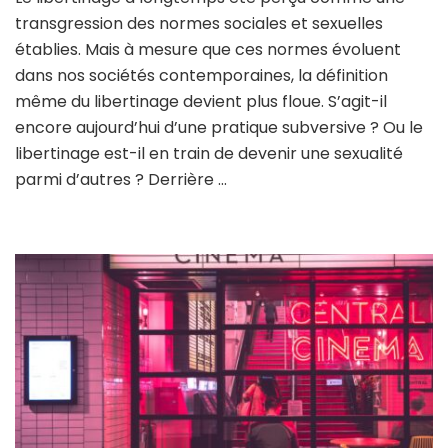
li
transgression des normes sociales et sexuelles
:
en
établies. Mais à mesure que ces normes évoluent
ém
dans nos sociétés contemporaines, la définition
pe
même du libertinage devient plus floue. S’agit-il
et
encore aujourd’hui d’une pratique subversive ? Ou le
dé
po
libertinage est-il en train de devenir une sexualité
parmi d’autres ? Derrière …