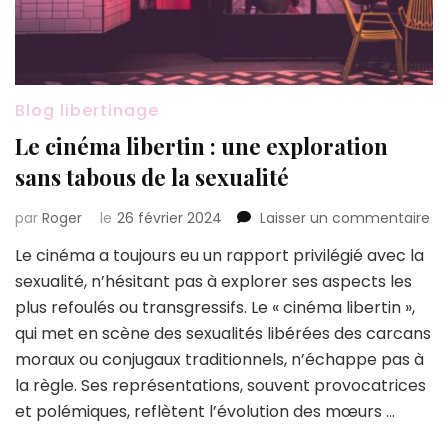
Blog libertinage
Le cinéma libertin : une exploration
sans tabous de la sexualité
su
par
Roger
le
26 février 2024
Laisser un commentaire
Le
Le cinéma a toujours eu un rapport privilégié avec la
ci
sexualité, n’hésitant pas à explorer ses aspects les
lib
:
plus refoulés ou transgressifs. Le « cinéma libertin »,
un
qui met en scène des sexualités libérées des carcans
ex
moraux ou conjugaux traditionnels, n’échappe pas à
sa
la règle. Ses représentations, souvent provocatrices
ta
de
et polémiques, reflètent l’évolution des mœurs …
la
se