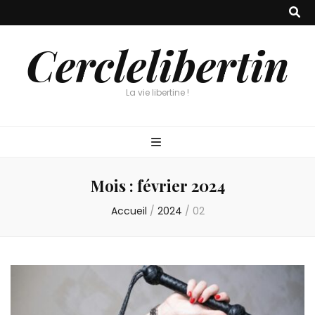
Cerclelibertin
La vie libertine !
Mois :
février 2024
Accueil
/
2024
/
02