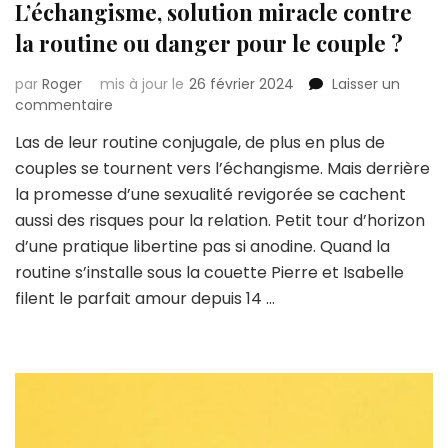
L’échangisme, solution miracle contre
la routine ou danger pour le couple ?
par
Roger
mis à jour le
26 février 2024
Laisser un
sur
commentaire
L’échangisme,
Las de leur routine conjugale, de plus en plus de
solution
couples se tournent vers l’échangisme. Mais derrière
miracle
contre
la promesse d’une sexualité revigorée se cachent
la
aussi des risques pour la relation. Petit tour d’horizon
routine
d’une pratique libertine pas si anodine. Quand la
ou
routine s’installe sous la couette Pierre et Isabelle
danger
pour
filent le parfait amour depuis 14 …
le
couple
?