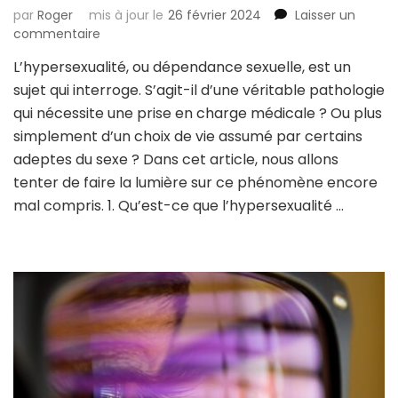
par
Roger
mis à jour le
26 février 2024
Laisser un
sur
commentaire
Hypersexualité
L’hypersexualité, ou dépendance sexuelle, est un
:
sujet qui interroge. S’agit-il d’une véritable pathologie
trouble
psychologique
qui nécessite une prise en charge médicale ? Ou plus
ou
simplement d’un choix de vie assumé par certains
simple
adeptes du sexe ? Dans cet article, nous allons
mode
tenter de faire la lumière sur ce phénomène encore
de
vie
mal compris. 1. Qu’est-ce que l’hypersexualité …
?