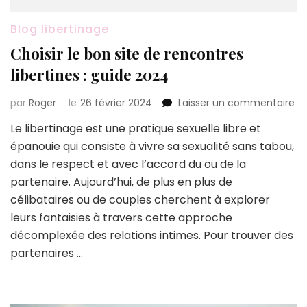
Blog libertinage
Choisir le bon site de rencontres
libertines : guide 2024
su
par
Roger
le
26 février 2024
Laisser un commentaire
Ch
Le libertinage est une pratique sexuelle libre et
le
épanouie qui consiste à vivre sa sexualité sans tabou,
bo
sit
dans le respect et avec l’accord du ou de la
de
partenaire. Aujourd’hui, de plus en plus de
re
célibataires ou de couples cherchent à explorer
lib
leurs fantaisies à travers cette approche
:
gu
décomplexée des relations intimes. Pour trouver des
20
partenaires …