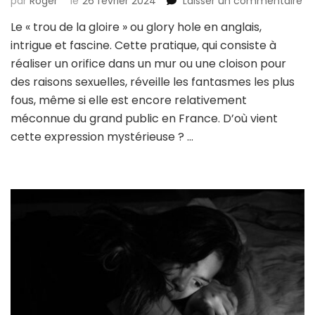
su
par
Roger
le
26 février 2024
Laisser un commentaire
Le
Le « trou de la gloire » ou glory hole en anglais,
gl
intrigue et fascine. Cette pratique, qui consiste à
ho
:
réaliser un orifice dans un mur ou une cloison pour
ori
des raisons sexuelles, réveille les fantasmes les plus
fa
fous, même si elle est encore relativement
et
méconnue du grand public en France. D’où vient
pr
d’
cette expression mystérieuse ? …
tr
qu
fa