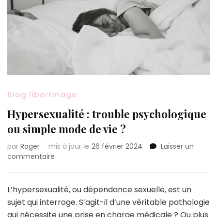
Blog libertinage
Hypersexualité : trouble psychologique
ou simple mode de vie ?
par
Roger
mis à jour le
26 février 2024
Laisser un
sur
commentaire
Hypersexualité
:
trouble
L’hypersexualité, ou dépendance sexuelle, est un
psychologique
sujet qui interroge. S’agit-il d’une véritable pathologie
ou
qui nécessite une prise en charge médicale ? Ou plus
simple