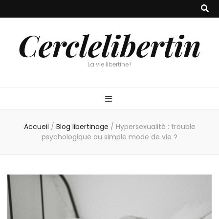
Cerclelibertin
La vie libertine !
Accueil
/
Blog libertinage
/
Hypersexualité : trouble
psychologique ou simple mode de vie ?