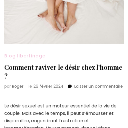
Blog libertinage
Comment raviver le désir chez l’homme
?
su
par
Roger
le
26 février 2024
Laisser un commentaire
C
ra
le
Le désir sexuel est un moteur essentiel de la vie de
dé
couple. Mais avec le temps, il peut s’émousser et
ch
disparaître, engendrant frustration et
l’
?