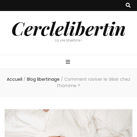
Cerclelibertin
La vie libertine !
Accueil
/
Blog libertinage
/
Comment raviver le désir chez
l’homme ?