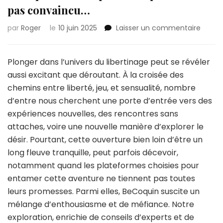
pas convaincu…
sur
par
Roger
le
10 juin 2025
Laisser un commentaire
Becoq
:
une
Plonger dans l’univers du libertinage peut se révéler
expér
aussi excitant que déroutant. À la croisée des
qui
chemins entre liberté, jeu, et sensualité, nombre
ne
d’entre nous cherchent une porte d’entrée vers des
m’a
pas
expériences nouvelles, des rencontres sans
conva
attaches, voire une nouvelle manière d’explorer le
désir. Pourtant, cette ouverture bien loin d’être un
long fleuve tranquille, peut parfois décevoir,
notamment quand les plateformes choisies pour
entamer cette aventure ne tiennent pas toutes
leurs promesses. Parmi elles, BeCoquin suscite un
mélange d’enthousiasme et de méfiance. Notre
exploration, enrichie de conseils d’experts et de