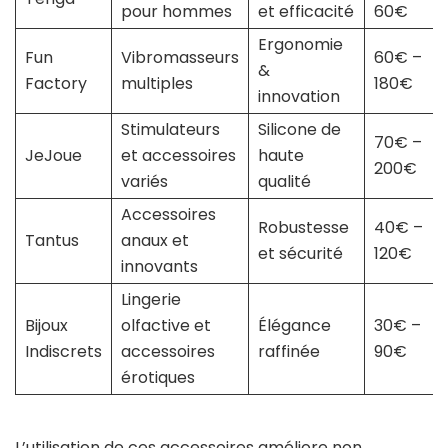
pour hommes
et efficacité
60€
Ergonomie
Fun
Vibromasseurs
60€ –
&
Factory
multiples
180€
innovation
Stimulateurs
Silicone de
70€ –
JeJoue
et accessoires
haute
200€
variés
qualité
Accessoires
Robustesse
40€ –
Tantus
anaux et
et sécurité
120€
innovants
Lingerie
Bijoux
olfactive et
Élégance
30€ –
Indiscrets
accessoires
raffinée
90€
érotiques
L’utilisation de ces accessoires améliore non