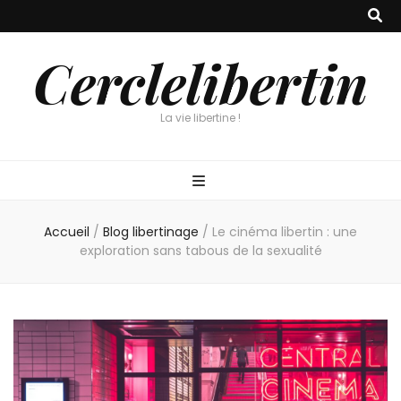
Cerclelibertin
La vie libertine !
Accueil
/
Blog libertinage
/
Le cinéma libertin : une
exploration sans tabous de la sexualité