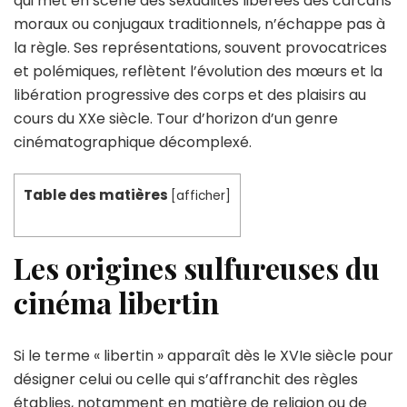
qui met en scène des sexualités libérées des carcans
ta
moraux ou conjugaux traditionnels, n’échappe pas à
de
la règle. Ses représentations, souvent provocatrices
la
et polémiques, reflètent l’évolution des mœurs et la
se
libération progressive des corps et des plaisirs au
cours du XXe siècle. Tour d’horizon d’un genre
cinématographique décomplexé.
Table des matières
[
afficher
]
Les origines sulfureuses du
cinéma libertin
Si le terme « libertin » apparaît dès le XVIe siècle pour
désigner celui ou celle qui s’affranchit des règles
établies, notamment en matière de religion ou de