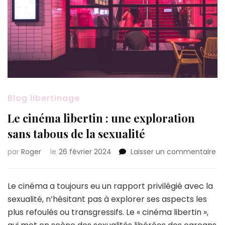
Blog libertinage
Le cinéma libertin : une exploration
sans tabous de la sexualité
su
par
Roger
le
26 février 2024
Laisser un commentaire
Le
ci
lib
Le cinéma a toujours eu un rapport privilégié avec la
:
sexualité, n’hésitant pas à explorer ses aspects les
un
plus refoulés ou transgressifs. Le « cinéma libertin »,
ex
sa