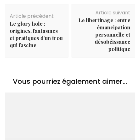
Navigation
Article suivant
d'article
Article précédent
Le libertinage : entre
Le glory hole :
émancipation
origines, fantasmes
personnelle et
et pratiques d’un trou
désobéissance
qui fascine
politique
Vous pourriez également aimer...