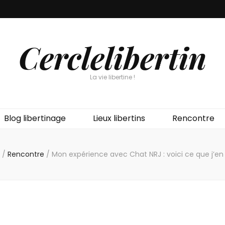
Cerclelibertin
La vie libertine !
Blog libertinage
Lieux libertins
Rencontre
/
Rencontre
/
Mon expérience avec Chat NRJ : voici ce que j’en