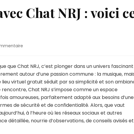
vec Chat NRJ : voici c
sur
ommentaire
Mon
expérience
avec
e que Chat NRJ, c’est plonger dans un univers fascinant
Chat
brement autour d’une passion commune : la musique, mai
NRJ
lieu virtuel gratuit séduit par sa simplicité et son ambia
:
es de rencontre, Chat NRJ s’impose comme un espace
voici
ce
rfois amoureuses, parfaitement adapté aux besoins d’une
que
es de sécurité et de confidentialité. Alors, que vaut
j’en
jourd’hui, à l’heure où les réseaux sociaux et autres
pense
ce détaillée, nourrie d’observations, de conseils avisés et
!