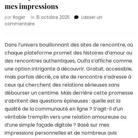
mes impressions
par
Roger
le
15 octobre 2025
Laisser un
sur
commentaire
Mon
expérience
sur
Dans l’univers bouillonnant des sites de rencontre, où
Oulfa
chaque plateforme promet des histoires d’amour ou
:
des rencontres authentiques, Oulfa s’affiche comme
découvrez
une option intrigante à découvrir. Gratuit, accessible,
mes
impressions
mais parfois décrié, ce site de rencontre s’adresse à
ceux qui cherchent des relations sérieuses sans
débourser un centime. Mais derrière cette promesse
s’abritent des questions épineuses : quelle est la
qualité de la communauté en ligne ? S’agit-il d’un
véritable tremplin vers une relation amoureuse ou
d’une simple façade digitale ? Basé sur mes
impressions personnelles et de nombreux avis