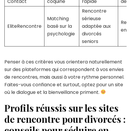
Contact
coquine
rapide
de t
Rencontre
Matching
sérieuse
Rela
EliteRencontre
basé sur la
adaptée aux
eng
psychologie
divorcés
seniors
Penser à ces critères vous orientera naturellement
sur des plateformes qui correspondent à vos envies
de rencontres, mais aussi à votre rythme personnel.
Faites-vous confiance et surtout, optez pour un site
où le dialogue et la bienveillance priment.
Profils réussis sur les sites
de rencontre pour divorcés :
conseils pour séduire en