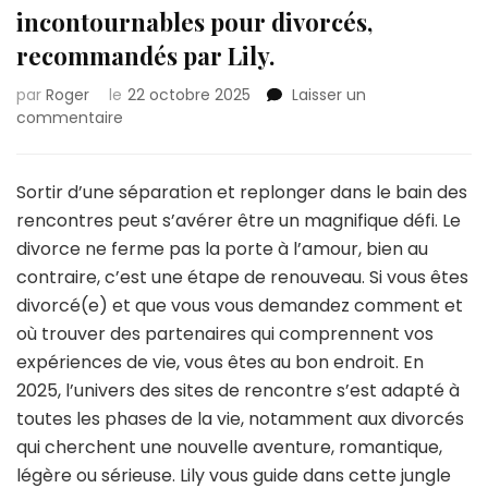
incontournables pour divorcés,
recommandés par Lily.
par
Roger
le
22 octobre 2025
Laisser un
sur
commentaire
Découvrez
les
sites
Sortir d’une séparation et replonger dans le bain des
de
rencontres peut s’avérer être un magnifique défi. Le
rencontre
divorce ne ferme pas la porte à l’amour, bien au
incontournables
contraire, c’est une étape de renouveau. Si vous êtes
pour
divorcés,
divorcé(e) et que vous vous demandez comment et
recommandés
où trouver des partenaires qui comprennent vos
par
expériences de vie, vous êtes au bon endroit. En
Lily.
2025, l’univers des sites de rencontre s’est adapté à
toutes les phases de la vie, notamment aux divorcés
qui cherchent une nouvelle aventure, romantique,
légère ou sérieuse. Lily vous guide dans cette jungle