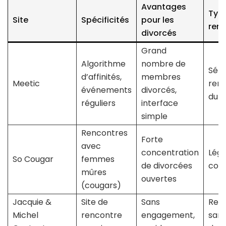
Avantages
Typ
Site
Spécificités
pour les
ren
divorcés
Grand
Algorithme
nombre de
Séri
d’affinités,
membres
Meetic
ren
événements
divorcés,
dura
réguliers
interface
simple
Rencontres
Forte
avec
concentration
Lége
So Cougar
femmes
de divorcées
conv
mûres
ouvertes
(cougars)
Jacquie &
Site de
Sans
Ren
Michel
rencontre
engagement,
sans