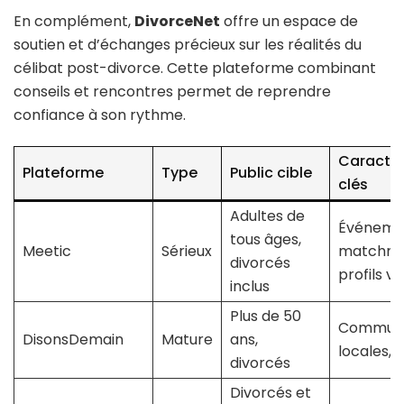
En complément,
DivorceNet
offre un espace de
soutien et d’échanges précieux sur les réalités du
célibat post-divorce. Cette plateforme combinant
conseils et rencontres permet de reprendre
confiance à son rythme.
Caractér
Plateforme
Type
Public cible
clés
Adultes de
Événeme
tous âges,
Meetic
Sérieux
matchma
divorcés
profils vé
inclus
Plus de 50
Commun
DisonsDemain
Mature
ans,
locales, a
divorcés
Divorcés et