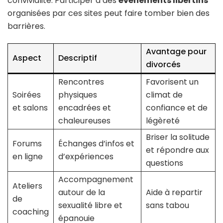
convivialité. Participer à des
événements libertins
organisées par ces sites peut faire tomber bien des
barrières.
Avantage pour
Aspect
Descriptif
divorcés
Rencontres
Favorisent un
Soirées
physiques
climat de
et salons
encadrées et
confiance et de
chaleureuses
légèreté
Briser la solitude
Forums
Échanges d’infos et
et répondre aux
en ligne
d’expériences
questions
Accompagnement
Ateliers
autour de la
Aide à repartir
de
sexualité libre et
sans tabou
coaching
épanouie