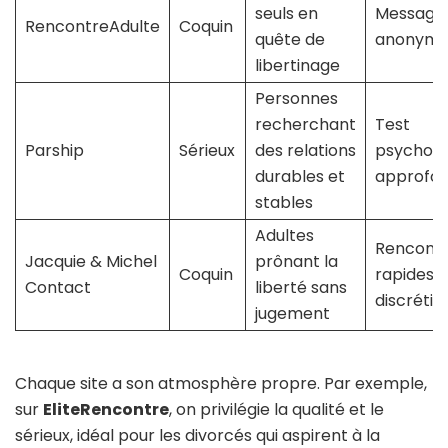
seuls en
Messager
RencontreAdulte
Coquin
quête de
anonyme
libertinage
Personnes
recherchant
Test
Parship
Sérieux
des relations
psycholo
durables et
approfon
stables
Adultes
Rencont
Jacquie & Michel
prônant la
Coquin
rapides,
Contact
liberté sans
discrétio
jugement
Chaque site a son atmosphère propre. Par exemple,
sur
EliteRencontre
, on privilégie la qualité et le
sérieux, idéal pour les divorcés qui aspirent à la