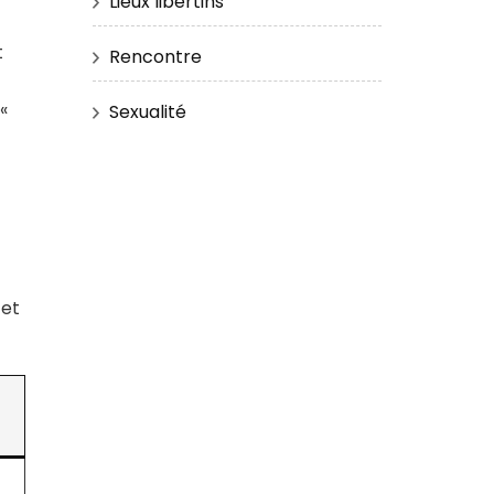
Lieux libertins
t
Rencontre
 «
Sexualité
 et