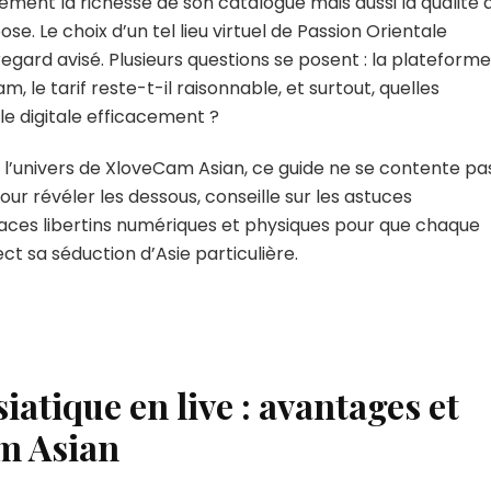
ement la richesse de son catalogue mais aussi la qualité 
asiatiques
se. Le choix d’un tel lieu virtuel de Passion Orientale
ard avisé. Plusieurs questions se posent : la plateforme
 le tarif reste-t-il raisonnable, et surtout, quelles
le digitale efficacement ?
l’univers de XloveCam Asian, ce guide ne se contente pa
 pour révéler les dessous, conseille sur les astuces
spaces libertins numériques et physiques pour que chaque
ct sa séduction d’Asie particulière.
iatique en live : avantages et
am Asian