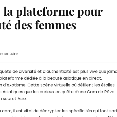
 la plateforme pour
uté des femmes
sur
mmentaire
XloveCam
Asian
:
quête de diversité et d’authenticité est plus vive que jama
la
ateforme dédiée à la beauté asiatique en direct,
plateforme
’exotisme. Cette scène virtuelle où défilent les étoiles
pour
nes Asiatiques que les curieux en quête d’une Cam de Rêve
découvrir
la
n secret Asie.
beauté
des
am, il est vital de décrypter les spécificités qui font sort
femmes