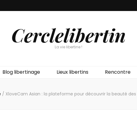
Cerclelibertin
La vie libertine !
Blog libertinage
Lieux libertins
Rencontre
e
/
XloveCam Asian : la plateforme pour découvrir la beauté de