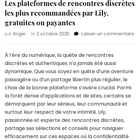
Les plateformes de rencontres discrètes
les plus recommandées par Lily,
gratuites ou payantes
su
par
Roger
le
2 octobre 2025
Laisser un commentaire
Le
pl
de
À l’ère du numérique, la quête de rencontres
re
discrètes et authentiques n’a jamais été aussi
di
dynamique. Que vous soyez en quête d’une aventure
les
passagère ou d’un partage libertin plus régulier, le
pl
re
choix de la bonne plateforme s’avère crucial. Parmi
pa
la forêt dense d’applications et de sites, certains se
Lily
démarquent par leur sérieux, leur communauté et
gr
surtout leur respect de votre intimité. Lily,
ou
pa
passionnée et experte des rencontres discrètes,
partage ses sélections et conseils pour naviguer
efficacement sur ces espaces où la confidentialité