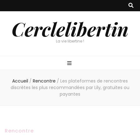
Cerclelibertin
La vie libertine !
Accueil
/
Rencontre
/
Les plateformes de rencontres
discrètes les plus recommandées par Lily, gratuites ou
payantes
Rencontre