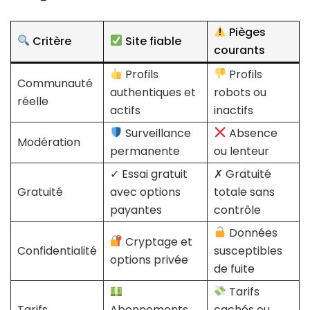
Pièges
Critère
Site fiable
courants
Profils
Profils
Communauté
authentiques et
robots ou
réelle
actifs
inactifs
Surveillance
Absence
Modération
permanente
ou lenteur
✓ Essai gratuit
✗ Gratuité
Gratuité
avec options
totale sans
payantes
contrôle
Données
Cryptage et
Confidentialité
susceptibles
options privée
de fuite
Tarifs
Tarifs
Abonnements
cachés ou