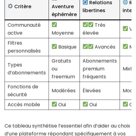
Relations
Re
Critère
Aventure
libertines
inter
éphémère
Communauté
Très
Va
active
Moyenne
élevée
Filtres
Basique
Avancés
Mo
personnalisés
Gratuits
Abonnements
Types
ou
premium
Mixte
d’abonnements
freemium
fréquents
Fonctions de
Modérées
Élevées
Modé
sécurité
Accès mobile
Oui
Oui
Ou
Ce tableau synthétise l’essentiel afin d’aider au choix
d’une plateforme répondant spécifiquement à vos