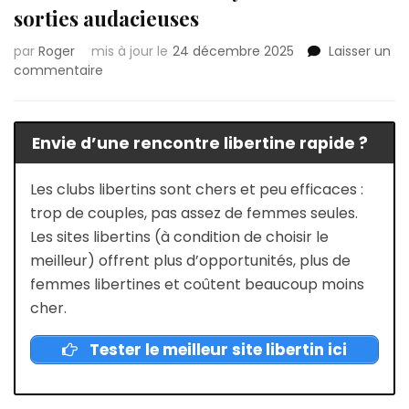
sorties audacieuses
par
Roger
mis à jour le
24 décembre 2025
Laisser un
sur
commentaire
Lieux
libertins
à
Envie d’une rencontre libertine rapide ?
Annecy
:
Idées
Les clubs libertins sont chers et peu efficaces :
de
trop de couples, pas assez de femmes seules.
sorties
Les sites libertins (à condition de choisir le
audacieuses
meilleur) offrent plus d’opportunités, plus de
femmes libertines et coûtent beaucoup moins
cher.
Tester le meilleur site libertin ici