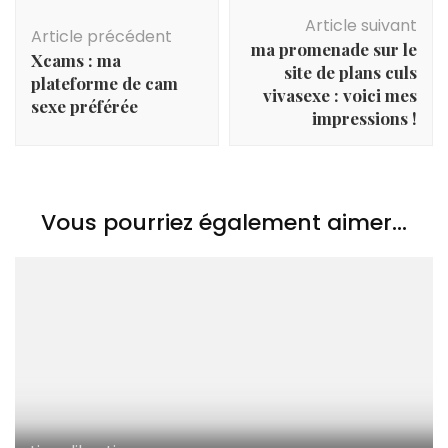
Navigation
Article suivant
d'article
Article précédent
ma promenade sur le
Xcams : ma
site de plans culs
plateforme de cam
vivasexe : voici mes
sexe préférée
impressions !
Vous pourriez également aimer...