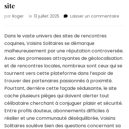
site
sur
par
Roger
le
13 juillet 2025
Laisser un commentaire
Voisi
:
les
Dans le vaste univers des sites de rencontres
raiso
coquines, Voisins Solitaires se démarque
d’évi
malheureusement par une réputation controversée.
ce
Avec des promesses attrayantes de géolocalisation
site
et de rencontres locales, nombreux sont ceux qui se
tournent vers cette plateforme dans l’espoir de
trouver des partenaires passionnés à proximité.
Pourtant, derrière cette façade séduisante, le site
cache plusieurs pièges qui doivent alerter tout
célibataire cherchant à conjuguer plaisir et sécurité.
Entre profils douteux, abonnements difficiles à
résilier et une communauté déséquilibrée, Voisins
Solitaires soulève bien des questions concernant sa