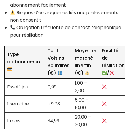
abonnement facilement
Risques d’escroqueries liés aux prélèvements
non consentis
Obligation fréquente de contact téléphonique
pour résiliation
Tarif
Moyenne
Facilité
Type
Voisins
marché
de
d’abonnement
Solitaires
libertin
résiliation
(€)
(€)
/
1,00 –
Essai 1 jour
0,99
2,00
5,00 –
1 semaine
~ 9,73
10,00
20,00 –
1 mois
34,99
30,00