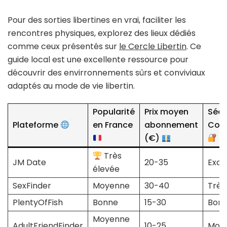
Pour des sorties libertines en vrai, faciliter les
rencontres physiques, explorez des lieux dédiés
comme ceux présentés sur
le Cercle Libertin
. Ce
guide local est une excellente ressource pour
découvrir des envirronnements sûrs et conviviaux
adaptés au mode de vie libertin.
Popularité
Prix moyen
Sécu
Plateforme
en France
abonnement
Conf
(€)
Très
JM Date
20-35
Exce
élevée
SexFinder
Moyenne
30-40
Très
PlentyOfFish
Bonne
15-30
Bon
Moyenne
AdultFriendFinder
10-25
Moy