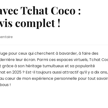
vec Tchat Coco :
is complet !
sur
entaire
Mon
expérience
avec
fuge pour ceux qui cherchent à bavarder, à faire des
Tchat
errière leur écran. Parmi ces espaces virtuels, Tchat Co
Coco
t grâce à son héritage tumultueux et sa popularité
:
 en 2025 ? Est-il toujours aussi attractif qu’il y a dix ans,
découvrez
mon
z au cœur de mon expérience personnelle pour tout savoir
avis
bous !
complet
!