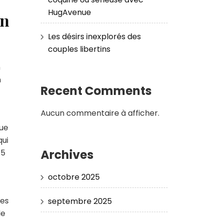
HugAvenue
on
Les désirs inexplorés des
couples libertins
n
n
Recent Comments
Aucun commentaire à afficher.
que
qui
Archives
15
octobre 2025
ses
septembre 2025
de