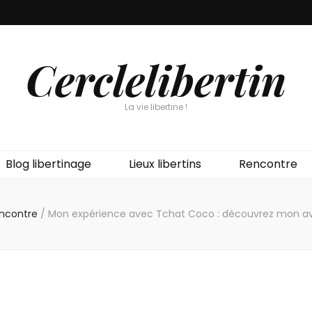
Cerclelibertin
La vie libertine !
Blog libertinage
Lieux libertins
Rencontre
ncontre
/
Mon expérience avec Tchat Coco : découvrez mon av