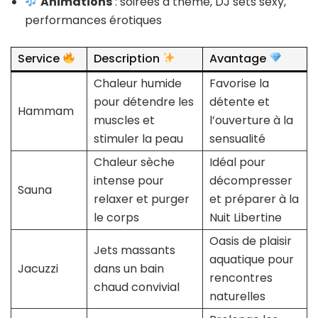
Animations
: soirées à thème, DJ sets sexy,
performances érotiques
Service
Description
Avantage
Chaleur humide
Favorise la
pour détendre les
détente et
Hammam
muscles et
l’ouverture à la
stimuler la peau
sensualité
Chaleur sèche
Idéal pour
intense pour
décompresser
Sauna
relaxer et purger
et préparer à la
le corps
Nuit Libertine
Oasis de plaisir
Jets massants
aquatique pour
Jacuzzi
dans un bain
rencontres
chaud convivial
naturelles