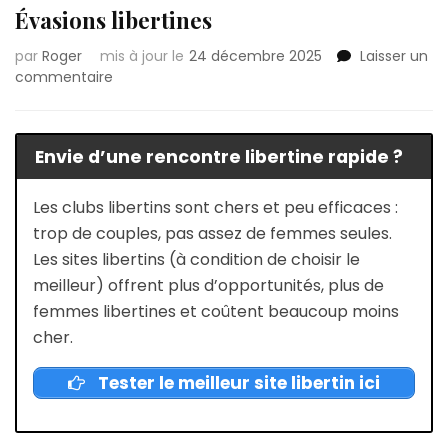
Évasions libertines
par
Roger
mis à jour le
24 décembre 2025
Laisser un
sur
commentaire
Lieux
libertins
à
Envie d’une rencontre libertine rapide ?
Thonon-
les-
Bains
Les clubs libertins sont chers et peu efficaces :
:
trop de couples, pas assez de femmes seules.
Évasions
Les sites libertins (à condition de choisir le
libertines
meilleur) offrent plus d’opportunités, plus de
femmes libertines et coûtent beaucoup moins
cher.
Tester le meilleur site libertin ici