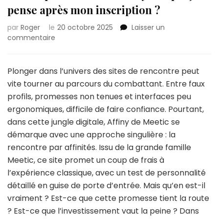
pense après mon inscription ?
par
Roger
le
20 octobre 2025
Laisser un
sur
commentaire
mon
expérience
avec
Plonger dans l’univers des sites de rencontre peut
Affiny
vite tourner au parcours du combattant. Entre faux
:
profils, promesses non tenues et interfaces peu
ce
ergonomiques, difficile de faire confiance. Pourtant,
que
j’en
dans cette jungle digitale, Affiny de Meetic se
pense
démarque avec une approche singulière : la
après
rencontre par affinités. Issu de la grande famille
mon
Meetic, ce site promet un coup de frais à
inscription
?
l’expérience classique, avec un test de personnalité
détaillé en guise de porte d’entrée. Mais qu’en est-il
vraiment ? Est-ce que cette promesse tient la route
? Est-ce que l’investissement vaut la peine ? Dans