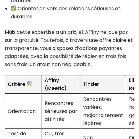
femmes
Orientation vers des relations sérieuses et
durables
Mais cette expertise a un prix, et Affiny ne joue pas
sur la gratuité. Toutefois, à travers une offre claire et
transparente, vous disposez d’options payantes
adaptées, avec la possibilité de régler en trois fois
sans frais, un atout non négligeable.
Affiny
Elit
Critère
Tinder
(Meetic)
Ren
Rencontres
Ren
Rencontres
variées,
hau
Orientation
sérieuses par
majoritairement
ga
affinités
légères
sér
Test de
Oui, très
Non
Oui