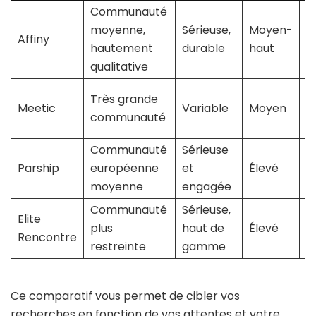
Communauté
T
moyenne,
Sérieuse,
Moyen-
Affiny
p
hautement
durable
haut
a
qualitative
É
Très grande
Meetic
Variable
Moyen
p
communauté
c
Communauté
Sérieuse
M
Parship
européenne
et
Élevé
s
moyenne
engagée
Communauté
Sérieuse,
Pr
Elite
plus
haut de
Élevé
e
Rencontre
restreinte
gamme
n
Ce comparatif vous permet de cibler vos
recherches en fonction de vos attentes et votre