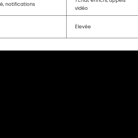
Tchat enrichi, appels
é, notifications
vidéo
Élevée