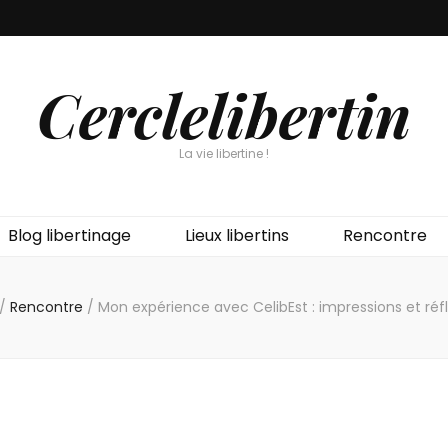
Cerclelibertin
La vie libertine !
Blog libertinage
Lieux libertins
Rencontre
/
Rencontre
/
Mon expérience avec CelibEst : impressions et réfl