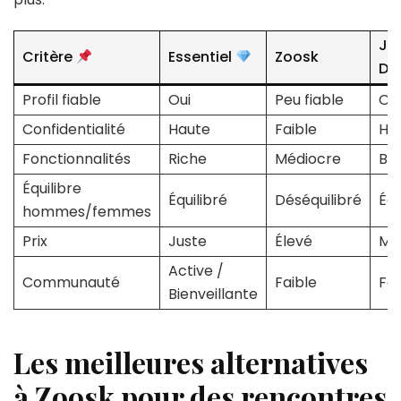
JM
Critère
Essentiel
Zoosk
Da
Profil fiable
Oui
Peu fiable
Oui
Confidentialité
Haute
Faible
Ha
Fonctionnalités
Riche
Médiocre
Bo
Équilibre
Équilibré
Déséquilibré
Équ
hommes/femmes
Prix
Juste
Élevé
Mo
Active /
Communauté
Faible
Fo
Bienveillante
Les meilleures alternatives
à Zoosk pour des rencontres