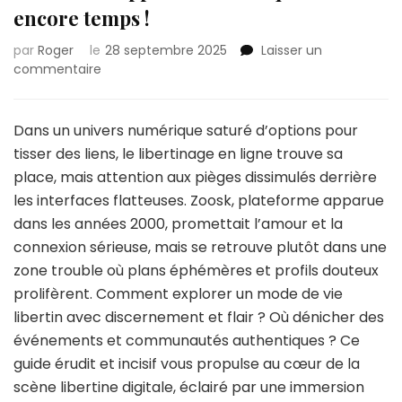
encore temps !
par
Roger
le
28 septembre 2025
Laisser un
sur
commentaire
Zoosk
:
échappez-
Dans un univers numérique saturé d’options pour
vous
tisser des liens, le libertinage en ligne trouve sa
tant
place, mais attention aux pièges dissimulés derrière
qu’il
les interfaces flatteuses. Zoosk, plateforme apparue
en
est
dans les années 2000, promettait l’amour et la
encore
connexion sérieuse, mais se retrouve plutôt dans une
temps
zone trouble où plans éphémères et profils douteux
!
prolifèrent. Comment explorer un mode de vie
libertin avec discernement et flair ? Où dénicher des
événements et communautés authentiques ? Ce
guide érudit et incisif vous propulse au cœur de la
scène libertine digitale, éclairé par une immersion