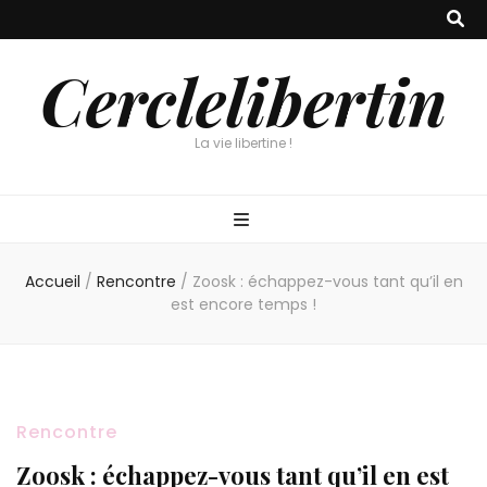
Cerclelibertin
La vie libertine !
Accueil
/
Rencontre
/
Zoosk : échappez-vous tant qu’il en
est encore temps !
Rencontre
Zoosk : échappez-vous tant qu’il en est