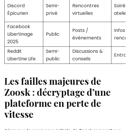
Discord
Semi-
Rencontres
Soirées
Épicurien
privé
virtuelles
atelier
Facebook
Posts /
Infos &
Libertinage
Public
événements
rencon
2025
Reddit
Semi-
Discussions &
Entrai
Libertine Life
public
conseils
Les failles majeures de
Zoosk : décryptage d’une
plateforme en perte de
vitesse