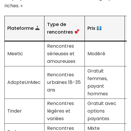
riches. »
Type de
D
Plateforme
Prix
rencontres
Rencontres
Meetic
sérieuses et
Modéré
B
amoureuses
Gratuit
Rencontres
femmes,
T
AdopteUnMec
urbaines 18-35
payant
b
ans
hommes
Rencontres
Gratuit avec
Tinder
légères et
options
M
variées
payantes
Rencontres
Mixte