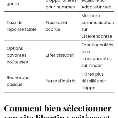
d’opportunités
équilibré sur
genre
pour hommes
AdopteUnMec
Meilleure
Taux de
Frustration
communication
réponse faible
accrue
sur
EliteRencontre
Fonctionnalités
Options
plus
payantes
Effet dissuasif
transparentes
coûteuses
sur Tinder
Filtres plus
Recherche
Perte d’intérêt
détaillés sur
basique
Happn
Comment bien sélectionner
son site libertin : critères et