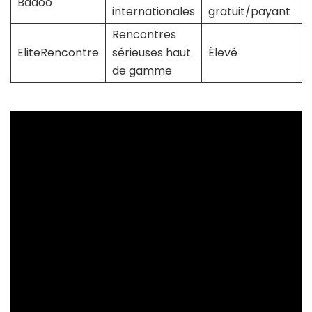
Badoo
M
internationales
gratuit/payant
Rencontres
T
EliteRencontre
sérieuses haut
Élevé
b
de gamme