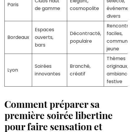
Clubs haut
Élégant,
sélecte,
Paris
de gamme
cosmopolite
événemen
divers
Rencontre
Espaces
Décontracté,
faciles,
Bordeaux
ouverts,
populaire
communau
bars
jeune
Thèmes
Soirées
Branché,
originaux,
Lyon
innovantes
créatif
ambiance
festive
Comment préparer sa
première soirée libertine
pour faire sensation et