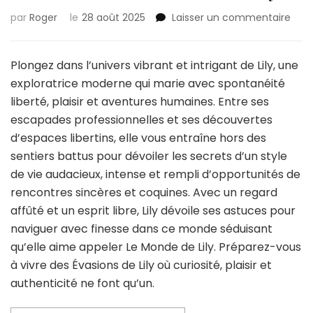
sur
par
Roger
le
28 août 2025
Laisser un commentaire
Déc
l’uni
fasc
Plongez dans l’univers vibrant et intrigant de Lily, une
de
exploratrice moderne qui marie avec spontanéité
Lily…
liberté, plaisir et aventures humaines. Entre ses
escapades professionnelles et ses découvertes
d’espaces libertins, elle vous entraîne hors des
sentiers battus pour dévoiler les secrets d’un style
de vie audacieux, intense et rempli d’opportunités de
rencontres sincères et coquines. Avec un regard
affûté et un esprit libre, Lily dévoile ses astuces pour
naviguer avec finesse dans ce monde séduisant
qu’elle aime appeler Le Monde de Lily. Préparez-vous
à vivre des Évasions de Lily où curiosité, plaisir et
authenticité ne font qu’un.