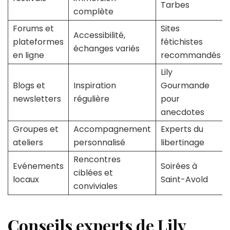
Tarbes
complète
Forums et
Sites
Accessibilité,
plateformes
fétichistes
échanges variés
en ligne
recommandés
Lily
Blogs et
Inspiration
Gourmande
newsletters
régulière
pour
anecdotes
Groupes et
Accompagnement
Experts du
ateliers
personnalisé
libertinage
Rencontres
Evénements
Soirées à
ciblées et
locaux
Saint-Avold
conviviales
Conseils experts de Lily