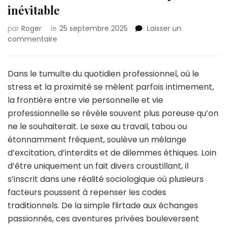
inévitable
par
Roger
le
25 septembre 2025
Laisser un
sur
commentaire
Le
sexe
au
Dans le tumulte du quotidien professionnel, où le
travail
stress et la proximité se mêlent parfois intimement,
:
la frontière entre vie personnelle et vie
une
professionnelle se révèle souvent plus poreuse qu’on
réalité
parfois
ne le souhaiterait. Le sexe au travail, tabou ou
inévitable
étonnamment fréquent, soulève un mélange
d’excitation, d’interdits et de dilemmes éthiques. Loin
d’être uniquement un fait divers croustillant, il
s’inscrit dans une réalité sociologique où plusieurs
facteurs poussent à repenser les codes
traditionnels. De la simple flirtade aux échanges
passionnés, ces aventures privées bouleversent