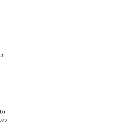
ut
 La
tes