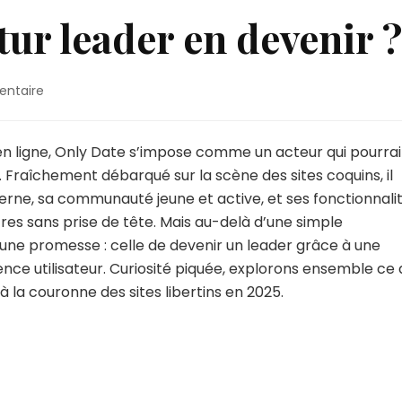
tur leader en devenir ?
sur
entaire
Only
Date
:
en ligne, Only Date s’impose comme un acteur qui pourrai
un
al. Fraîchement débarqué sur la scène des sites coquins, il
futur
derne, sa communauté jeune et active, et ses fonctionnali
leader
tres sans prise de tête. Mais au-delà d’une simple
en
devenir
 une promesse : celle de devenir un leader grâce à une
?
nce utilisateur. Curiosité piquée, explorons ensemble ce 
 à la couronne des sites libertins en 2025.