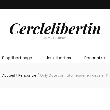
Cerclelibertin
La vie libertine !
Blog libertinage
Lieux libertins
Rencontre
Accueil
/
Rencontre
/
Only Date : un futur leader en devenir ?