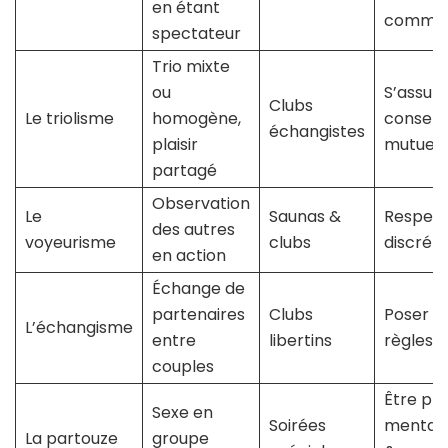
en étant
commun
spectateur
Trio mixte
ou
S’assure
Clubs
Le triolisme
homogène,
consen
échangistes
plaisir
mutuel
partagé
Observation
Le
Saunas &
Respect
des autres
voyeurisme
clubs
discréti
en action
Échange de
partenaires
Clubs
Poser le
L’échangisme
entre
libertins
règles 
couples
Être prê
Sexe en
Soirées
mental
La partouze
groupe