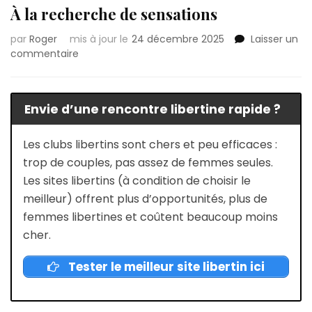
À la recherche de sensations
par
Roger
mis à jour le
24 décembre 2025
Laisser un
sur
commentaire
Lieux
libertins
à
Envie d’une rencontre libertine rapide ?
Montceau-
les-
Mines
Les clubs libertins sont chers et peu efficaces :
:
trop de couples, pas assez de femmes seules.
À
Les sites libertins (à condition de choisir le
la
meilleur) offrent plus d’opportunités, plus de
recherche
de
femmes libertines et coûtent beaucoup moins
sensations
cher.
Tester le meilleur site libertin ici