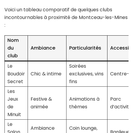
Voici un tableau comparatif de quelques clubs
incontournables à proximité de Montceau-les-Mines
:
Nom
du
Ambiance
Particularités
Accessibi
club
Le
Soirées
Boudoir
Chic & intime
exclusives, vins
Centre-vi
Secret
fins
Les
Jeux
Festive &
Animations à
Parc
de
animée
thèmes
d’activité
Minuit
Le
Ambiance
Coin lounge,
Salon
Banlieue