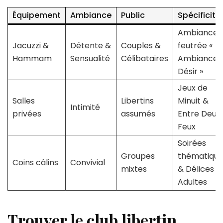
Équipement
Ambiance
Public
Spécificité
Ambiance
Jacuzzi &
Détente &
Couples &
feutrée «
Hammam
Sensualité
Célibataires
Ambiance
Désir »
Jeux de
Salles
Libertins
Minuit &
Intimité
privées
assumés
Entre Deux
Feux
Soirées
Groupes
thématique
Coins câlins
Convivial
mixtes
& Délices
Adultes
Trouver le club libertin