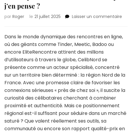
j’en pense ?
sur
par
Roger
le
21 juillet 2025
Laisser un commentaire
Mon
expé
sur
Dans le monde dynamique des rencontres en ligne,
Celi
où des géants comme Tinder, Meetic, Badoo ou
:
encore EliteRencontre attirent des millions
ce
d’utilisateurs à travers le globe, CelibNord se
que
j’en
présente comme un acteur spécialisé, concentré
pens
sur un territoire bien déterminé : la région Nord de la
?
France. Avec une promesse claire de favoriser les
connexions sérieuses « près de chez soi », il suscite la
curiosité des célibataires cherchant à combiner
proximité et authenticité. Mais ce positionnement
régional est-il suffisant pour séduire dans un marché
saturé ? Que valent réellement ses outils, sa
communauté ou encore son rapport qualité-prix en