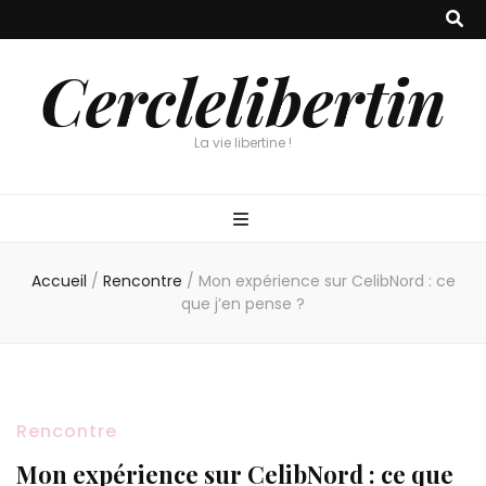
Cerclelibertin
La vie libertine !
Accueil
/
Rencontre
/
Mon expérience sur CelibNord : ce
que j’en pense ?
Rencontre
Mon expérience sur CelibNord : ce que