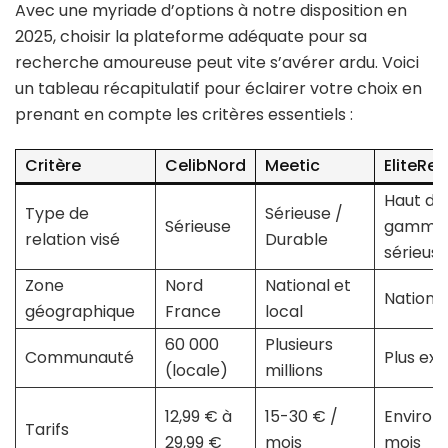
Avec une myriade d’options à notre disposition en
2025, choisir la plateforme adéquate pour sa
recherche amoureuse peut vite s’avérer ardu. Voici
un tableau récapitulatif pour éclairer votre choix en
prenant en compte les critères essentiels :
Critère
CelibNord
Meetic
EliteRe
Haut de
Type de
Sérieuse /
Sérieuse
gamme
relation visé
Durable
sérieus
Zone
Nord
National et
Nationa
géographique
France
local
60 000
Plusieurs
Communauté
Plus exc
(locale)
millions
12,99 € à
15-30 € /
Environ 
Tarifs
29,99 €
mois
mois