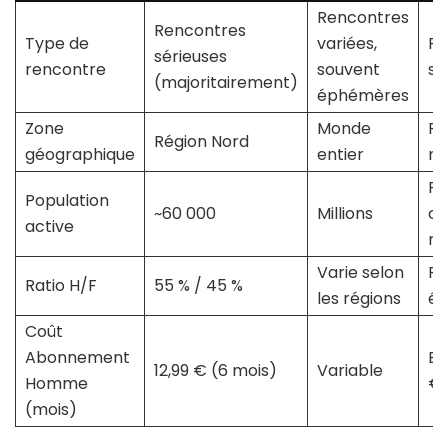
Rencontres
Rencontres
Type de
variées,
Re
sérieuses
rencontre
souvent
sé
(majoritairement)
éphémères
Zone
Monde
Ré
Région Nord
géographique
entier
na
Pl
Population
~60 000
Millions
ce
active
mi
Varie selon
Re
Ratio H/F
55 % / 45 %
les régions
éq
Coût
Abonnement
En
12,99 € (6 mois)
Variable
Homme
€
(mois)