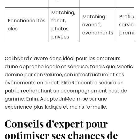
Matching,
Matching
Profil c
Fonctionnalités
tchat,
avancé,
service
clés
photos
événements
premiu
privées
CelibNord s’avère donc idéal pour les amateurs
d’une approche locale et sérieuse, tandis que Meetic
domine par son volume, son infrastructure et ses
événements en direct. EliteRencontre séduira un
public recherchant un accompagnement haut de
gamme. Enfin, AdopteUnMec mise sur une
expérience plus ludique et moins formelle.
Conseils d’expert pour
optimiser ses chances de