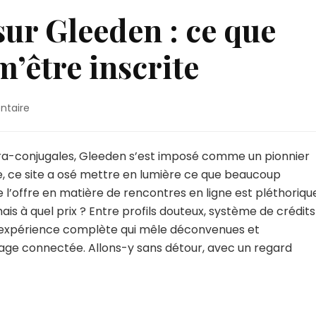
ur Gleeden : ce que
m’être inscrite
sur
ntaire
Mon
expérience
sur
tra-conjugales, Gleeden s’est imposé comme un pionnier
Gleeden
ie, ce site a osé mettre en lumière ce que beaucoup
:
que l’offre en matière de rencontres en ligne est pléthoriqu
ce
s à quel prix ? Entre profils douteux, système de crédits
que
j’en
 expérience complète qui mêle déconvenues et
pense
nage connectée. Allons-y sans détour, avec un regard
après
m’être
inscrite