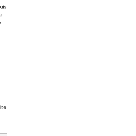
ais
de
e
ite