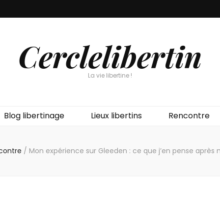
Cerclelibertin
La vie libertine !
Blog libertinage
Lieux libertins
Rencontre
contre
/
Mon expérience sur Gleeden : ce que j’en pense après m