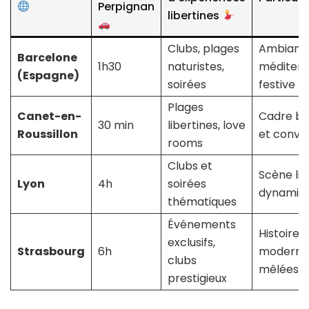
Perpignan
libertines
Clubs, plages
Ambianc
Barcelone
1h30
naturistes,
méditer
(Espagne)
soirées
festive
Plages
Canet-en-
Cadre ba
30 min
libertines, love
Roussillon
et conviv
rooms
Clubs et
Scène lib
Lyon
4h
soirées
dynamiq
thématiques
Événements
Histoire e
exclusifs,
Strasbourg
6h
moderni
clubs
mêlées
prestigieux