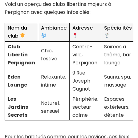
Voici un aperçu des clubs libertins majeurs à
Perpignan avec quelques infos clés :
Nom du
Ambiance
Adresse
Spécialités
club
Club
Centre-
Soirées à
Chic,
Libertin
ville,
thème, bar
festive
Perpignan
Perpignan
lounge
9 Rue
Eden
Relaxante,
Sauna, spa,
Joseph
Lounge
intime
massage
Cugnot
Les
Périphérie,
Espaces
Naturel,
Jardins
secteur
extérieurs,
sensuel
Secrets
calme
détente
Pour les habitués comme pour les novices, ces lieux