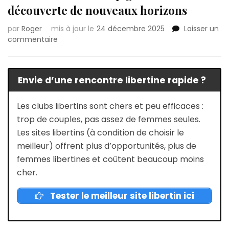
découverte de nouveaux horizons
par
Roger
mis à jour le
24 décembre 2025
Laisser un
sur
commentaire
Lieux
libertins
à
Envie d’une rencontre libertine rapide ?
Perpignan
:
À
Les clubs libertins sont chers et peu efficaces :
la
trop de couples, pas assez de femmes seules.
découverte
Les sites libertins (à condition de choisir le
de
meilleur) offrent plus d’opportunités, plus de
nouveaux
horizons
femmes libertines et coûtent beaucoup moins
cher.
Tester le meilleur site libertin ici