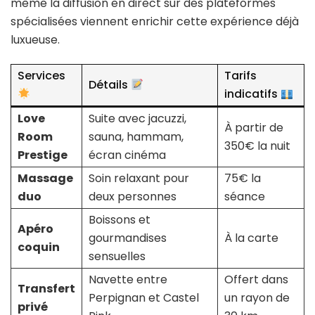
même la diffusion en direct sur des plateformes
spécialisées viennent enrichir cette expérience déjà
luxueuse.
Services
Tarifs
Détails
indicatifs
Love
Suite avec jacuzzi,
À partir de
Room
sauna, hammam,
350€ la nuit
Prestige
écran cinéma
Massage
Soin relaxant pour
75€ la
duo
deux personnes
séance
Boissons et
Apéro
gourmandises
À la carte
coquin
sensuelles
Navette entre
Offert dans
Transfert
Perpignan et Castel
un rayon de
privé