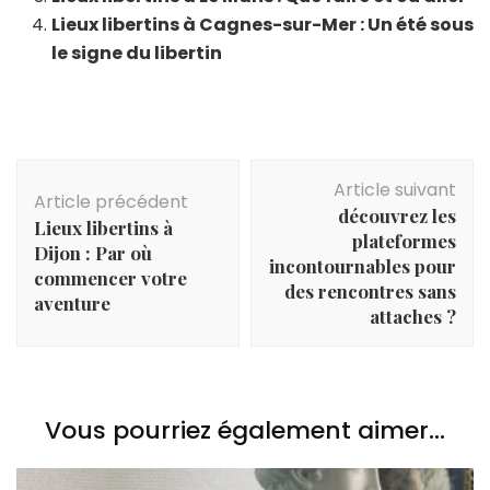
Lieux libertins à Cagnes-sur-Mer : Un été sous
le signe du libertin
Navigation
Article suivant
d'article
Article précédent
découvrez les
Lieux libertins à
plateformes
Dijon : Par où
incontournables pour
commencer votre
des rencontres sans
aventure
attaches ?
Vous pourriez également aimer...