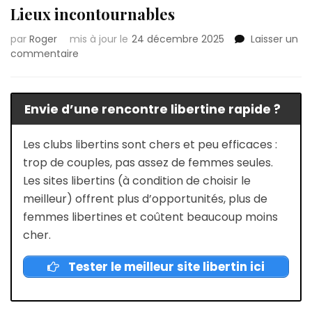
Lieux incontournables
par
Roger
mis à jour le
24 décembre 2025
Laisser un
sur
commentaire
Lieux
libertins
à
Envie d’une rencontre libertine rapide ?
Aix-
en-
Provence
Les clubs libertins sont chers et peu efficaces :
:
trop de couples, pas assez de femmes seules.
Lieux
Les sites libertins (à condition de choisir le
incontournables
meilleur) offrent plus d’opportunités, plus de
femmes libertines et coûtent beaucoup moins
cher.
Tester le meilleur site libertin ici