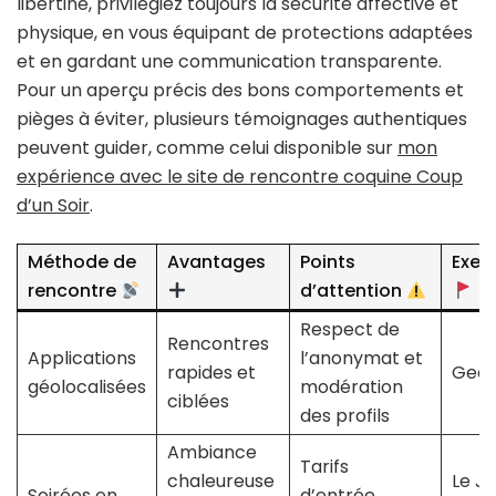
libertine, privilégiez toujours la sécurité affective et
physique, en vous équipant de protections adaptées
et en gardant une communication transparente.
Pour un aperçu précis des bons comportements et
pièges à éviter, plusieurs témoignages authentiques
peuvent guider, comme celui disponible sur
mon
expérience avec le site de rencontre coquine Coup
d’un Soir
.
Méthode de
Avantages
Points
Exem
rencontre
d’attention
Respect de
Rencontres
Applications
l’anonymat et
rapides et
GeoC
géolocalisées
modération
ciblées
des profils
Ambiance
Tarifs
chaleureuse
Le Ja
Soirées en
d’entrée,