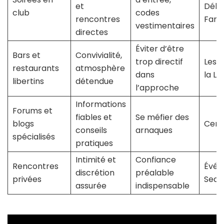
et
Délic
club
codes
rencontres
Fant
vestimentaires
directes
Éviter d’être
Bars et
Convivialité,
trop directif
Les 
restaurants
atmosphère
dans
la Li
libertins
détendue
l’approche
Informations
Forums et
fiables et
Se méfier des
blogs
Cercl
conseils
arnaques
spécialisés
pratiques
Intimité et
Confiance
Rencontres
Évén
discrétion
préalable
privées
Seda
assurée
indispensable