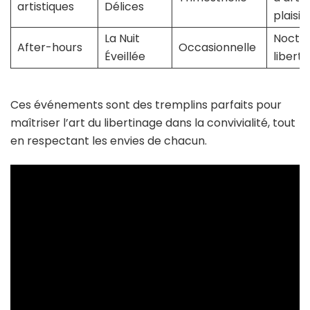
artistiques
Délices
plaisir
La Nuit
Nocta
After-hours
Occasionnelle
Éveillée
liberti
Ces événements sont des tremplins parfaits pour
maîtriser l’art du libertinage dans la convivialité, tout
en respectant les envies de chacun.