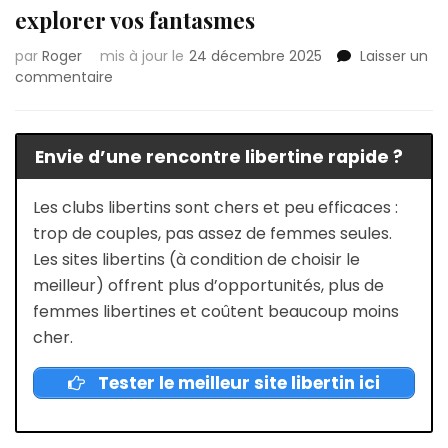
explorer vos fantasmes
par
Roger
mis à jour le
24 décembre 2025
Laisser un
sur
commentaire
Lieux
libertins
à
Envie d’une rencontre libertine rapide ?
Sedan
:
Les
Les clubs libertins sont chers et peu efficaces :
lieux
trop de couples, pas assez de femmes seules.
où
Les sites libertins (à condition de choisir le
explorer
meilleur) offrent plus d’opportunités, plus de
vos
fantasmes
femmes libertines et coûtent beaucoup moins
cher.
Tester le meilleur site libertin ici