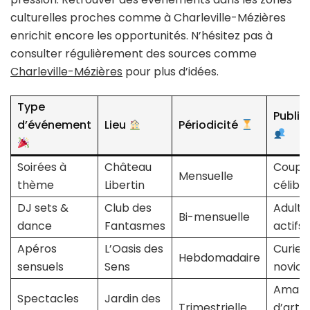
culturelles proches comme à Charleville-Mézières
enrichit encore les opportunités. N’hésitez pas à
consulter régulièrement des sources comme
Charleville-Mézières
pour plus d’idées.
Type
Public
d’événement
Lieu
Périodicité
Soirées à
Château
Coupl
Mensuelle
thème
Libertin
céliba
DJ sets &
Club des
Adulte
Bi-mensuelle
dance
Fantasmes
actifs
Apéros
L’Oasis des
Curieu
Hebdomadaire
sensuels
Sens
novice
Amate
Spectacles
Jardin des
Trimestrielle
d’art e