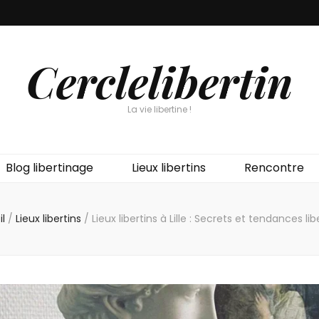
Cerclelibertin
La vie libertine !
Blog libertinage
Lieux libertins
Rencontre
l
/
Lieux libertins
/
Lieux libertins à Lille : Secrets et tendances lib