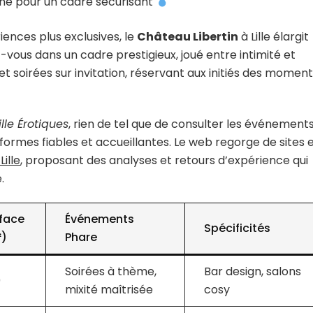
iène pour un cadre sécurisant
iences plus exclusives, le
Château Libertin
à Lille élargit
vous dans un cadre prestigieux, joué entre intimité et
 et soirées sur invitation, réservant aux initiés des momen
ille Érotiques
, rien de tel que de consulter les événement
rmes fiables et accueillantes. Le web regorge de sites 
Lille
, proposant des analyses et retours d’expérience qui
.
face
Événements
Spécificités
²)
Phare
Soirées à thème,
Bar design, salons
0
mixité maîtrisée
cosy