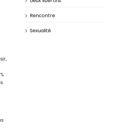
Lieux libertins
Rencontre
Sexualité
ir,
 %
es
es