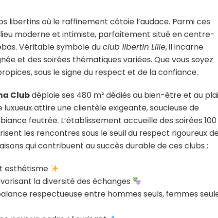
ubs libertins où le raffinement côtoie l’audace. Parmi ces
ieu moderne et intimiste, parfaitement situé en centre-
Lebas. Véritable symbole du
club libertin Lille
, il incarne
oignée et des soirées thématiques variées. Que vous soyez
ropices, sous le signe du respect et de la confiance.
na Club
déploie ses 480 m² dédiés au bien-être et au plais
luxueux attire une clientèle exigeante, soucieuse de
iance feutrée. L’établissement accueille des soirées 100
risent les rencontres sous le seuil du respect rigoureux d
 raisons qui contribuent au succès durable de ces clubs :
et esthétisme
vorisant la diversité des échanges
e balance respectueuse entre hommes seuls, femmes seul