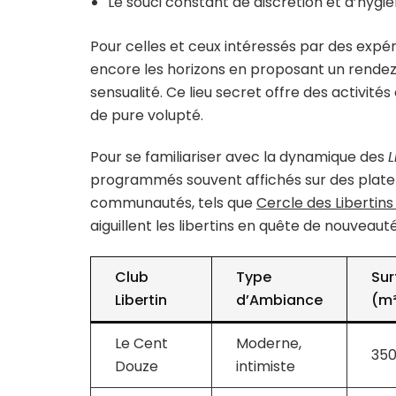
Le souci constant de discrétion et d’hyg
Pour celles et ceux intéressés par des expér
encore les horizons en proposant un rendez-
sensualité. Ce lieu secret offre des activités
de pure volupté.
Pour se familiariser avec la dynamique des
L
programmés souvent affichés sur des platefo
communautés, tels que
Cercle des Libertins 
aiguillent les libertins en quête de nouveauté
Club
Type
Sur
Libertin
d’Ambiance
(m
Le Cent
Moderne,
35
Douze
intimiste