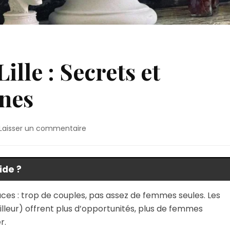
Lille : Secrets et
ines
sur
Laisser un commentaire
Lieux
libertins
à
ide ?
Lille
:
Secrets
caces : trop de couples, pas assez de femmes seules. Les
et
meilleur) offrent plus d’opportunités, plus de femmes
tendances
r.
libertines