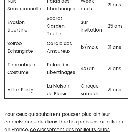
Nuit
Palais des
Week-
21 ans
Sensationnelle
Libertinages
ends
Secret
Évasion
Sur
Garden
25 ans
Libertine
invitation
Toulon
Soirée
Cercle des
1x/mois
21 ans
Échangiste
Amoureux
Thématique
Palais des
4x/an
21 ans
Costume
Libertinages
La Maison
Chaque
After Party
21 ans
du Plaisir
samedi
Pour ceux qui souhaitent pousser plus loin leur
connaissance des lieux libertins parisiens ou ailleurs
en France,
ce classement des meilleurs clubs