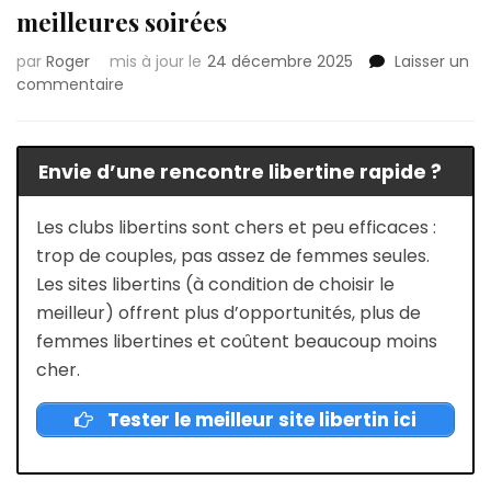
meilleures soirées
par
Roger
mis à jour le
24 décembre 2025
Laisser un
sur
commentaire
Lieux
libertins
à
Envie d’une rencontre libertine rapide ?
Toulon
:
Guide
Les clubs libertins sont chers et peu efficaces :
des
trop de couples, pas assez de femmes seules.
meilleures
Les sites libertins (à condition de choisir le
soirées
meilleur) offrent plus d’opportunités, plus de
femmes libertines et coûtent beaucoup moins
cher.
Tester le meilleur site libertin ici