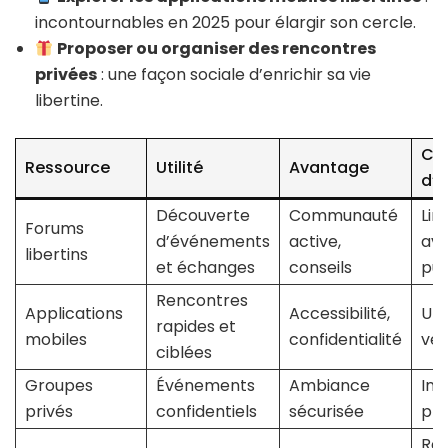
incontournables en 2025 pour élargir son cercle.
Proposer ou organiser des rencontres
privées
: une façon sociale d’enrichir sa vie
libertine.
Con
Ressource
Utilité
Avantage
d’u
Découverte
Communauté
Lir
Forums
d’événements
active,
av
libertins
et échanges
conseils
pub
Rencontres
Applications
Accessibilité,
Util
rapides et
mobiles
confidentialité
vér
ciblées
Groupes
Événements
Ambiance
Inv
privés
confidentiels
sécurisée
pr
Re