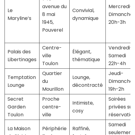
avenue du
Mercredi-
Le
Convivial,
8 mai
Dimanche
Maryline’s
dynamique
1945,
20h-3h
Pouverel
Centre-
Vendredi-
Palais des
Élégant,
ville
Samedi
Libertinages
thématique
Toulon
22h-4h
Quartier
Jeudi-
Temptation
Lounge,
du
Dimanche
Lounge
décontracté
Mourillon
19h-2h
Secret
Proche
Soirées
Intimiste,
Garden
centre-
privées sur
cosy
Toulon
ville
réservatio
Samedi
La Maison
Périphérie
Raffiné,
seulement,