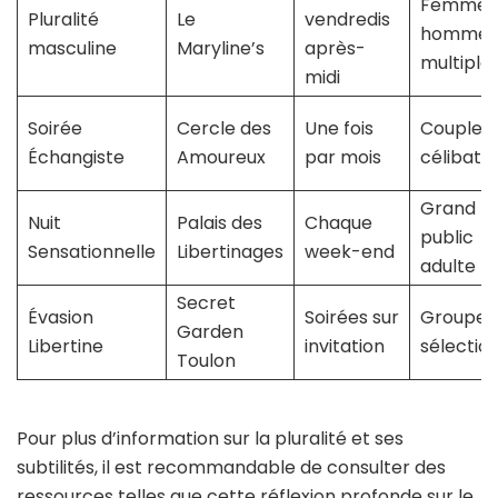
Femmes
Pluralité
Le
vendredis
hommes
masculine
Maryline’s
après-
multiple
midi
Soirée
Cercle des
Une fois
Couples
Échangiste
Amoureux
par mois
célibatai
Grand
Nuit
Palais des
Chaque
public
Sensationnelle
Libertinages
week-end
adulte
Secret
Évasion
Soirées sur
Groupes
Garden
Libertine
invitation
sélectio
Toulon
Pour plus d’information sur la pluralité et ses
subtilités, il est recommandable de consulter des
ressources telles que
cette réflexion profonde sur le