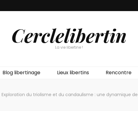
Cerclelibertin
La vie libertine !
Blog libertinage
Lieux libertins
Rencontre
/
Exploration du triolisme et du candaulisme : une dynamique de