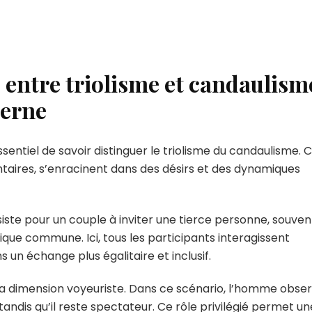
fascinante
!
s entre triolisme et candaulism
derne
ssentiel de savoir distinguer le triolisme du candaulisme. 
taires, s’enracinent dans des désirs et des dynamiques
onsiste pour un couple à inviter une tierce personne, souven
ue commune. Ici, tous les participants interagissent
 un échange plus égalitaire et inclusif.
t la dimension voyeuriste. Dans ce scénario, l’homme obse
ndis qu’il reste spectateur. Ce rôle privilégié permet un