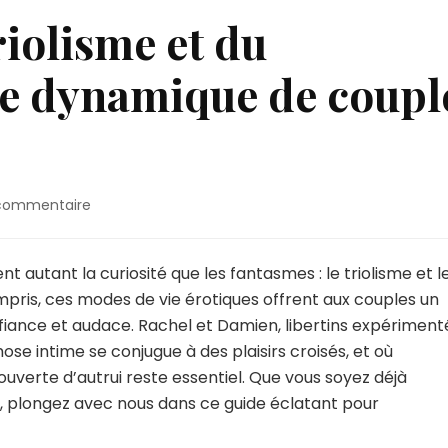
riolisme et du
ne dynamique de coupl
sur
 commentaire
Exploration
du
triolisme
t autant la curiosité que les fantasmes : le triolisme et l
et
ris, ces modes de vie érotiques offrent aux couples un
du
nfiance et audace. Rachel et Damien, libertins expériment
candaulisme
se intime se conjugue à des plaisirs croisés, et où
:
une
ouverte d’autrui reste essentiel. Que vous soyez déjà
dynamique
, plongez avec nous dans ce guide éclatant pour
de
couple