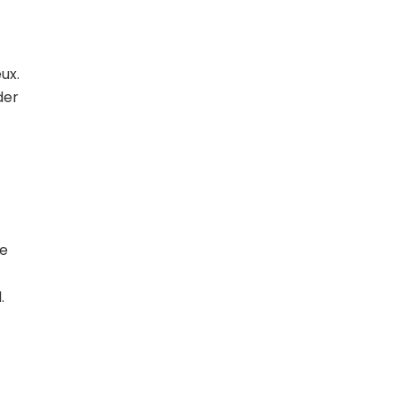
ux.
der
le
.